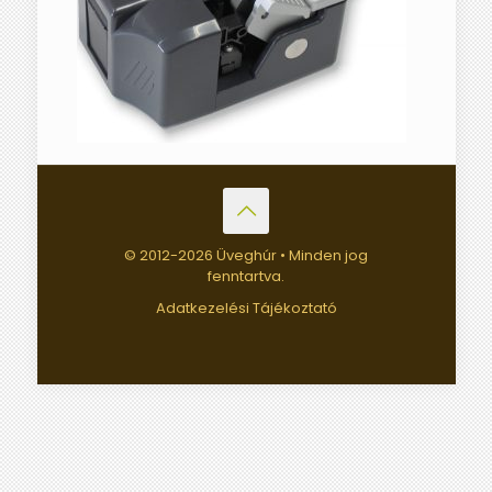
© 2012-
2026 Üveghúr • Minden jog
fenntartva.
Adatkezelési Tájékoztató