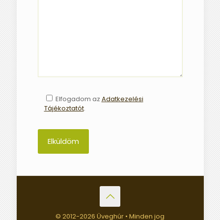
Elfogadom az
Adatkezelési
Tájékoztatót
.
© 2012-
2026 Üveghúr • Minden jog