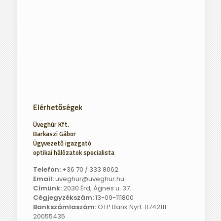
Elérhetőségek
Üveghúr Kft.
Barkaszi Gábor
Ügyvezető igazgató
optikai hálózatok specialista
Telefon:
+36 70 / 333 8062
Email:
uveghur@uveghur.hu
Címünk:
2030 Érd, Ágnes u. 37.
Cégjegyzékszám:
13-09-111800
Bankszámlaszám:
OTP Bank Nyrt. 11742111-
20055435